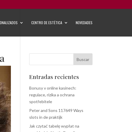
ONALIZADOS
CENTRO DE ESTÉTICA
NOVEDADES
ca
Entradas recientes
Bonusy v online kasinech:
regulace, rizika a ochrana
spotřebitele
Peter and Sons 117649 Ways
slots in de praktijk
Jak czytać tabelę wypłat na