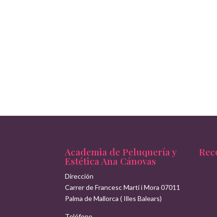
Academia de Peluquería y
Rec
Estética Ana Cánovas
Dirección
Carrer de Francesc Martí i Mora
07011
Palma de Mallorca
(
Illes Balears
)
Teléfono