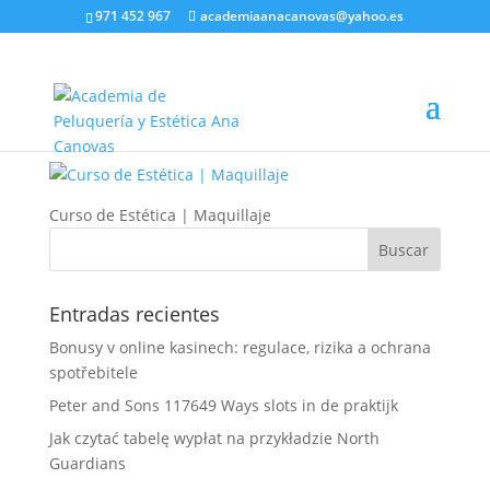
971 452 967
academiaanacanovas@yahoo.es
Curso de Estética |
Maquillaje
Curso de Estética | Maquillaje
Entradas recientes
Bonusy v online kasinech: regulace, rizika a ochrana
spotřebitele
Peter and Sons 117649 Ways slots in de praktijk
Jak czytać tabelę wypłat na przykładzie North
Guardians