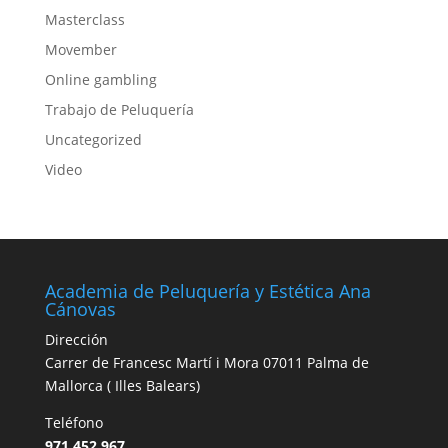
Masterclass
Movember
Online gambling
Trabajo de Peluquería
Uncategorized
Video
Academia de Peluquería y Estética Ana
Cánovas
Dirección
Carrer de Francesc Martí i Mora
07011
Palma de
Mallorca
(
Illes Balears
)
Teléfono
971 452 967