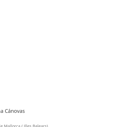
na Cánovas
e Mallorca
(
Illes Balears
)