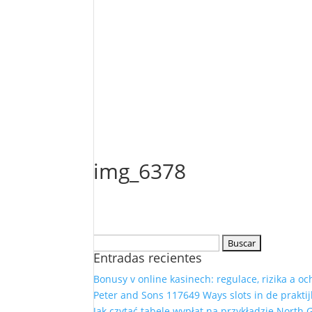
img_6378
Buscar:
Entradas recientes
Bonusy v online kasinech: regulace, rizika a o
Peter and Sons 117649 Ways slots in de praktij
Jak czytać tabelę wypłat na przykładzie North